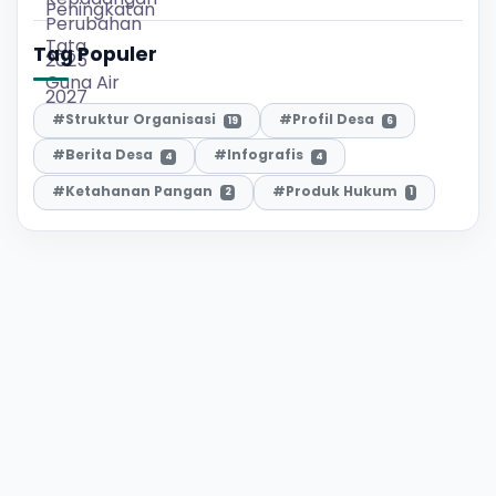
Tag Populer
#Struktur Organisasi
#Profil Desa
19
6
#Berita Desa
#Infografis
4
4
#Ketahanan Pangan
#Produk Hukum
2
1